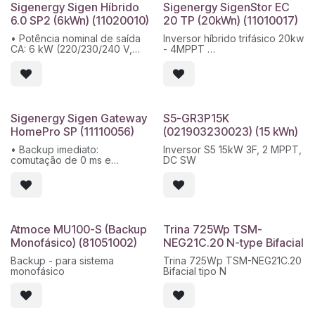
Peso líquido do módulo: 27
reverso de 350 ms para rede
Sigenergy Sigen Híbrido
Sigenergy SigenStor EC
kg
e gerador
6.0 SP2 (6kWn) (11020010)
20 TP (20kWn) (11010017)
Palete: 36 un.
• Conexões de energia:
Dimensões da palete: 2325 x
Suporta entrada CA de até
• Potência nominal de saída
Inversor híbrido trifásico 20kw
1135 x 1265 mm
100 A, inversor de 32 A e
CA: 6 kW (220/230/240 V,
- 4MPPT
Peso bruto da palete: 1022 kg
gerador/carga opcional de
50/60 Hz)
Contentor: 20 paletes / 720
14,5 kW
• Número de MPPT: 2
Máx. tensão de entrada:
un.
entradas independentes
1100V
Configuração do cabo: Long
• Faixa de tensão de entrada
Máx. Tensão de entrada
Cable
MPPT: 160–1000 V
nominal: 600V
• Eficiência máxima: 98,6%
Máx. intensidade por MPPT:
Sigenergy Sigen Gateway
S5-GR3P15K
16A
HomePro SP (11110056)
(021903230023) (15 kWn)
Eficiência máxima: 98,4%
Proteção: IP66
• Backup imediato:
Inversor S5 15kW 3F, 2 MPPT,
10 anos de garantia
comutação de 0 ms e
DC SW
alimentação contínua via PV +
ESS / rede / gerador
• Compatível com cargas e
SigenStor: Até 12 kW e
dispositivos controláveis
(gerador, bomba de calor)
Atmoce MU100-S (Backup
Trina 725Wp TSM-
• Proteção avançada: Fluxo
Monofásico) (81051002)
NEG21C.20 N-type Bifacial
reverso de 350 ms para rede
e gerador
Backup - para sistema
Trina 725Wp TSM-NEG21C.20
• Conexões de energia:
monofásico
Bifacial tipo N
Suporta até 100 A na entrada
CA, inversor de 32 A e
gerador/carga opcional de
14,5 kW