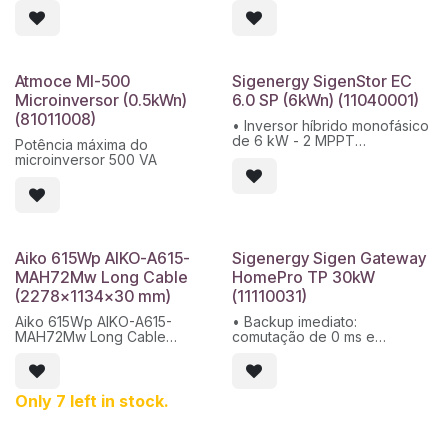
Máx. tensão de entrada:
até 36 kWh.
1100V
• Instalação rápida:
Máx. Tensão de entrada
Conectores auto-plugáveis,
nominal: 600V
comissionamento em minutos.
Máx. intensidade por MPPT:
• Integração inteligente:
Atmoce MI-500
Sigenergy SigenStor EC
16A
Compatível com inversores
Microinversor (0.5kWn)
6.0 SP (6kWn) (11040001)
Eficiência máxima: 98,4%
SigenStor EC e aplicativo
(81011008)
Proteção: IP66
mySigen.
• Inversor híbrido monofásico
10 anos de garantia
de 6 kW - 2 MPPT
Potência máxima do
• Máx. tensão de entrada:
microinversor 500 VA
600V
• Máx. Tensão de entrada
nominal: 350V
• Eficiência máxima: 98%
• Proteção: IP66
Aiko 615Wp AIKO-A615-
Sigenergy Sigen Gateway
MAH72Mw Long Cable
HomePro TP 30kW
(2278x1134x30 mm)
(11110031)
Aiko 615Wp AIKO-A615-
• Backup imediato:
MAH72Mw Long Cable
comutação de 0 ms e
(2278x1134x30 mm)
alimentação contínua via PV +
Modelo do fabricante: AIKO-
ESS / rede / gerador
A615-MAH72Mw
• Compatível com cargas e
Série técnica: Comet 1N /
SigenStor: Até 30 kW e
Only 7 left in stock.
MAH72Mw
dispositivos controláveis
Dimensões do módulo: 2278
(gerador, bomba de calor)
x 1134 x 30 mm
• Proteção avançada: Fluxo