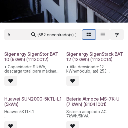
(582 encontrado(s) )
Sigenergy SigenStor BAT
Sigenergy SigenStack BAT
10 (9kWh) (11130012)
12 (12kWh) (11130014)
• Capacidade: 9 kWh,
• Alta densidade: 12
descarga total para máxima
kWh/módulo, até 253
eficiência.
kWh/sistema
• Modular e empilhável: Até 6
• Segurança: IP66, supressão
módulos por pilha, escaláveis
de incêndio e controle de
até 54 kWh.
célula térmica
• Instalação rápida:
• Compatível e escalável:
Conectores auto-plugáveis,
integração CAN com
Huawei SUN2000-5KTL-L1
Bateria Atmoce MS-7K-U
comissionamento em minutos.
inversores Sigenergy, 4‑21
(5kWn)
(7 kWh) (81041001)
• Integração inteligente:
módulos
Compatível com inversores
• Instalação rápida: montagem
Huawei 5KTL-L1
Sistema acoplado AC
SigenStor EC e aplicativo
no piso, refrigeração a ar,
7kWh/5kVA
mySigen.
comissionamento simples
Smart Dongle - WLAN incluído
Tensão máxima de entrada: