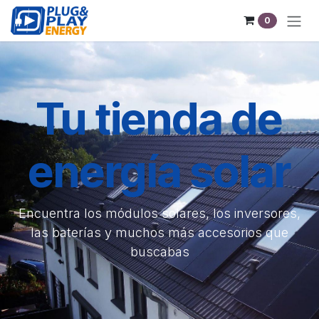
Pular para o conteúdo
0
Tu tienda de
energía solar
Encuentra los módulos solares, los inversores,
las baterías y muchos más accesorios que
buscabas