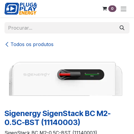
Pular para o conteúdo
0
Todos os produtos
Sigenergy SigenStack BC M2-
0.5C-BST (11140003)
SigenStack BC M2-0.5C-BST (11140003)