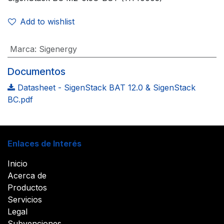
Add to wishlist
Marca
:
Sigenergy
Documentos
Datasheet - SigenStack BAT 12.0 & SigenStack
BC.pdf
Enlaces de Interés
Inicio
Acerca de
Productos
Servicios
Legal
Subvenciones