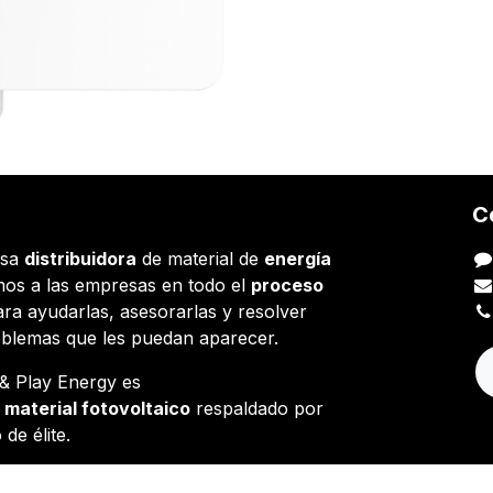
C
esa
distribuidora
de material de
energía
os a las empresas en todo el
proceso
ara ayudarlas, asesorarlas y resolver
oblemas que les puedan aparecer.
g & Play Energy es
e
material fotovoltaico
respaldado por
 de élite.