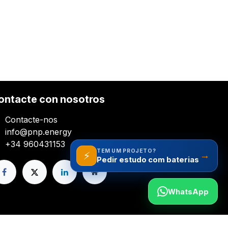
ontacte con nosotros
Contacte-nos
info@pnp.energy
+34 960431153
TEM UM PROJETO?
⚡
→
Pedir estudo com baterias
WhatsApp