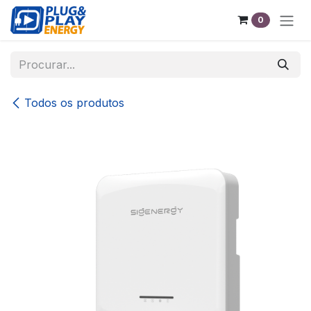
Pular para o conteúdo
0
Todos os produtos