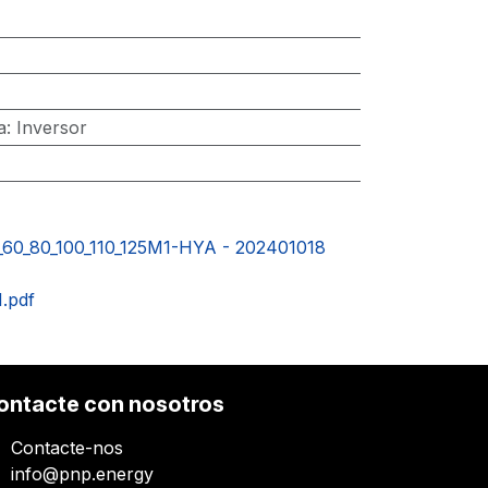
a
:
Inversor
_60_80_100_110_125M1-HYA - 202401018
.pdf
ontacte con nosotros
Contacte-nos
info@pnp.energy