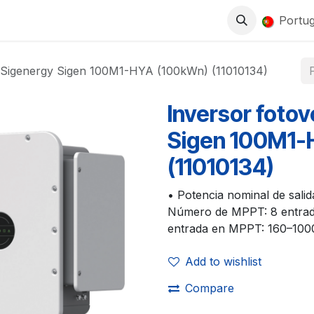
0
LOJA
TRABALHA CONNOSCO
Portu
o Sigenergy Sigen 100M1-HYA (100kWn) (11010134)
Inversor fotov
Sigen 100M1-
(11010134)
• Potencia nominal de sali
Número de MPPT: 8 entrada
entrada en MPPT: 160–1000
Add to wishlist
Compare