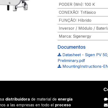
PODER (Wn)
:
100 K
CONEXÃO
:
Trifásico
FUNÇÃO
:
Híbrido
Inversor / Módulo / BaterI
Marca
:
Sigenergy
Documentos
Datasheet - Sigen PV 50
Preliminary.pdf
MountingInstructions-EN
C
esa
distribuidora
de material de
energía
os a las empresas en todo el
proceso