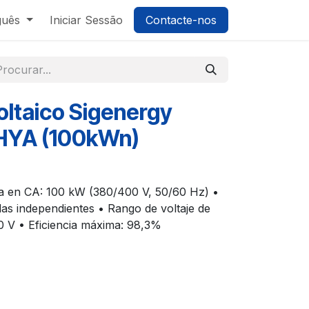
guês
Iniciar Sessão
Contacte-nos
oltaico Sigenergy
HYA (100kWn)
da en CA: 100 kW (380/400 V, 50/60 Hz) •
s independientes • Rango de voltaje de
 V • Eficiencia máxima: 98,3%