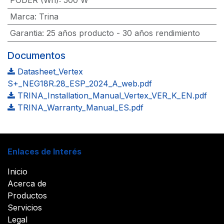
Marca
:
Trina
Garantia
:
25 años producto - 30 años rendimiento
Documentos
Datasheet_Vertex
S+_NEG18R.28_ESP_2024_A_web.pdf
TRINA_Installation_Manual_Vertex_VER_K_EN.pdf
TRINA_Warranty_Manual_ES.pdf
Enlaces de Interés
Inicio
Acerca de
Productos
Servicios
Legal