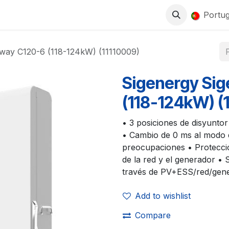
0
LOJA
TRABALHA CONNOSCO
Portu
eway C120-6 (118-124kW) (11110009)
Sigenergy Si
(118-124kW) (
• 3 posiciones de disyunto
• Cambio de 0 ms al modo d
preocupaciones • Protecció
de la red y el generador • 
través de PV+ESS/red/gen
Add to wishlist
Compare