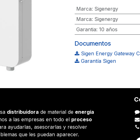
Marca
:
Sigenergy
Marca
:
Sigenergy
Garantia
:
10 años
Documentos
Sigen Energy Gateway C&
Garantía Sigen
C
esa
distribuidora
de material de
energía
os a las empresas en todo el
proceso
ara ayudarlas, asesorarlas y resolver
oblemas que les puedan aparecer.