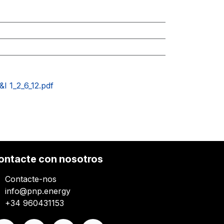
I 1_2_6_12.pdf
ontacte con nosotros
Contacte-nos
info@pnp.energy
+34 960431153