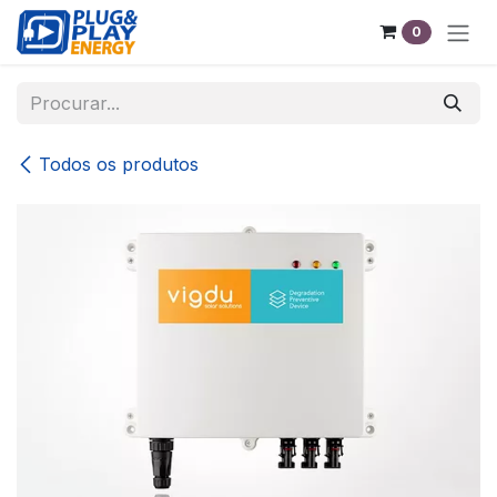
Pular para o conteúdo
0
Todos os produtos