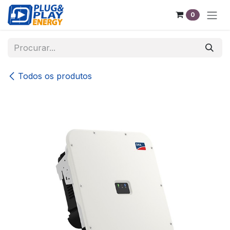
Pular para o conteúdo
0
Todos os produtos