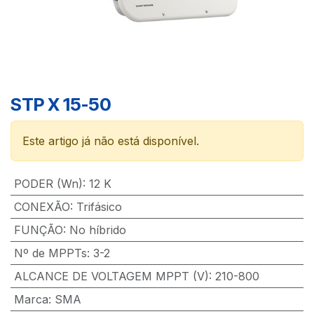
STP X 15-50
Este artigo já não está disponível.
PODER (Wn)
:
12 K
CONEXÃO
:
Trifásico
FUNÇÃO
:
No híbrido
Nº de MPPTs
:
3-2
ALCANCE DE VOLTAGEM MPPT (V)
:
210-800
Marca
:
SMA