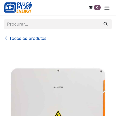
Pular para o conteúdo
0
Todos os produtos