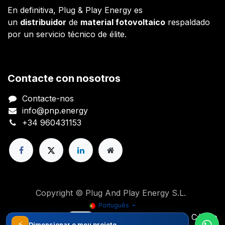
En definitiva, Plug & Play Energy es
un
distribuidor
de
material fotovoltaico
respaldado
por un servicio técnico de élite.
Contacte con nosotros
Contacte-nos
info@pnp.energy
+34 960431153
Copyright © Plug And Play Energy S.L.
Português
Distribuído por
- O n.º 1
eCommerce de Código
⚡