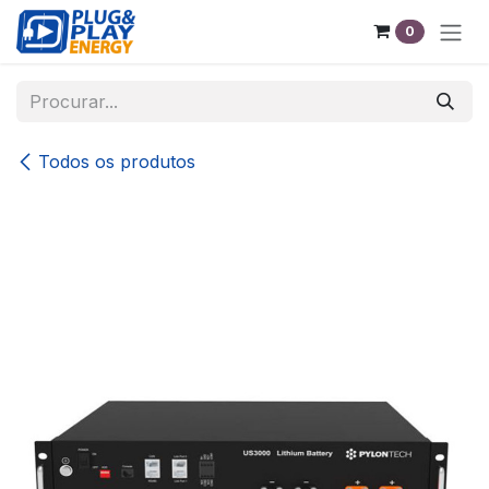
Pular para o conteúdo
0
Todos os produtos