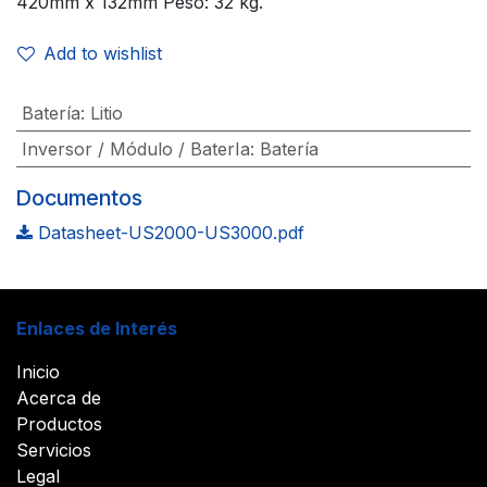
420mm x 132mm Peso: 32 kg.
Add to wishlist
Batería
:
Litio
Inversor / Módulo / BaterIa
:
Batería
Documentos
Datasheet-US2000-US3000.pdf
Enlaces de Interés
Inicio
Acerca de
Productos
Servicios
Legal