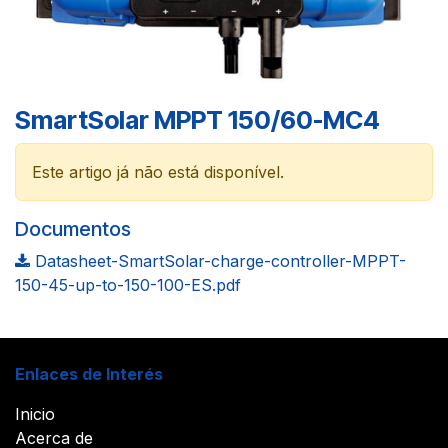
SmartSolar MPPT 150/60-MC4
Este artigo já não está disponível.
Documentos
Datasheet-SmartSolar-charge-controller-MPPT-
150-45-up-to-150-100-ES.pdf
Enlaces de Interés
Inicio
Acerca de