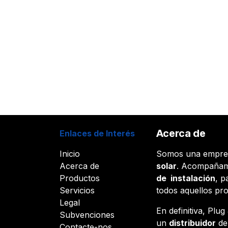
Acerca de
Enlaces de Interés
Inicio
Somos una empr
Acerca de
solar
. Acompañam
Productos
de instalación
, p
Servicios
todos aquellos pr
Legal
En definitiva, Plu
Subvenciones
un
distribuidor
d
Contacte-nos