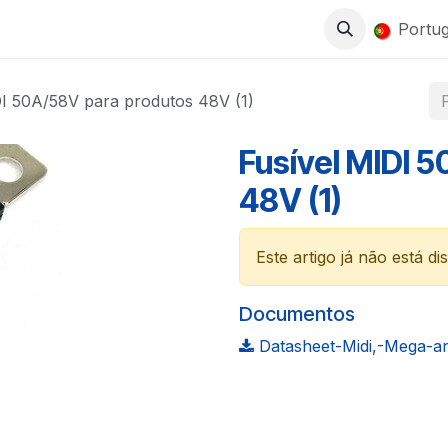
0
LOJA
TRABALHA CONNOSCO
Portu
DI 50A/58V para produtos 48V (1)
Fusível MIDI 
48V (1)
Este artigo já não está di
Documentos
Datasheet-Midi,-Mega-an