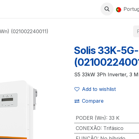
0
LOJA
TRABALHA CONNOSCO
Portu
kWn) (021002240011)
Solis 33K-5G
(02100224001
S5 33kW 3Ph Inverter, 3 
Add to wishlist
Compare
PODER (Wn)
:
33 K
CONEXÃO
:
Trifásico
FUNÇÃO
:
No híbrido