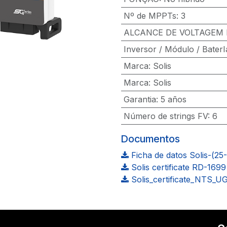
Nº de MPPTs
:
3
ALCANCE DE VOLTAGEM 
Inversor / Módulo / BaterI
Marca
:
Solis
Marca
:
Solis
Garantia
:
5 años
Número de strings FV
:
6
Documentos
Ficha de datos Solis-(25
Solis certificate RD-169
Solis_certificate_NTS_U