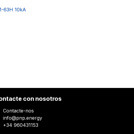
1-63H 10kA
ontacte con nosotros
Contacte-nos
info@pnp.energy
+34 960431153