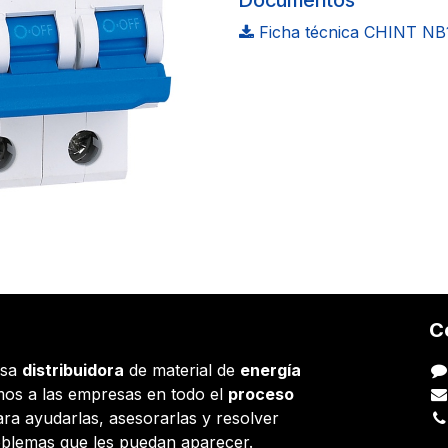
Documentos
Ficha técnica CHINT NB
C
esa
distribuidora
de material de
energía
os a las empresas en todo el
proceso
ara ayudarlas, asesorarlas y resolver
oblemas que les puedan aparecer.