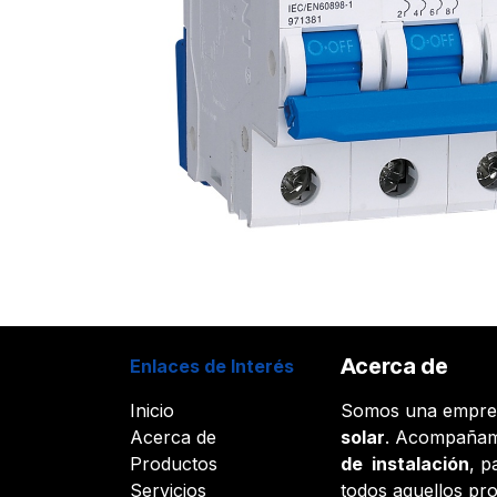
Acerca de
Enlaces de Interés
Inicio
Somos una empr
Acerca de
solar
. Acompañam
Productos
de instalación
, p
Servicios
todos aquellos pr