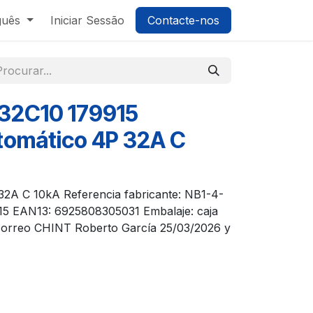
guês
Iniciar Sessão
Contacte-nos
32C10 179915
utomático 4P 32A C
32A C 10kA Referencia fabricante: NB1-4-
15 EAN13: 6925808305031 Embalaje: caja
 correo CHINT Roberto García 25/03/2026 y