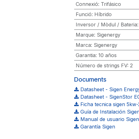
Connexió
:
Trifásico
Funció
:
Híbrido
Inversor / Mòdul / Bateria
Marque
:
Sigenergy
Marca
:
Sigenergy
Garantia
:
10 años
Número de strings FV
:
2
Documents
Datasheet - Sigen Energy
Datasheet - SigenStor EC
Ficha tecnica sigen 5kw
Guía de Instalación Sige
Manual de usuario Sigen
Garantía Sigen