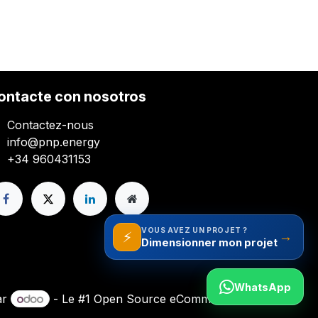
ontacte con nosotros
Contactez-nous
info@pnp.energy
+34 960431153
VOUS AVEZ UN PROJET ?
⚡
→
WhatsApp
ar
- Le #1
Open Source eCommerce