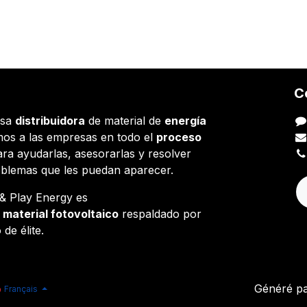
C
esa
distribuidora
de material de
energía
os a las empresas en todo el
proceso
ara ayudarlas, asesorarlas y resolver
oblemas que les puedan aparecer.
g & Play Energy es
e
material fotovoltaico
respaldado por
 de élite.
Généré p
Français