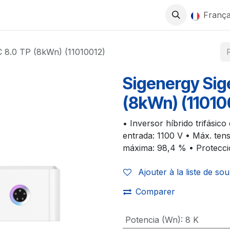
0
ITS
BOUTIQUE
TRAVAILLEZ AVEC NOUS
França
C 8.0 TP (8kWn) (11010012)
Sigenergy Sig
(8kWn) (11010
• Inversor híbrido trifásic
entrada: 1100 V • Máx. tens
máxima: 98,4 % • Protecci
Ajouter à la liste de sou
Comparer
Potencia (Wn)
:
8 K