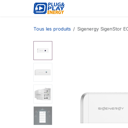
Se rendre au contenu
ÉVÉNEMENTS
PRODU
Tous les produits
Sigenergy SigenStor E