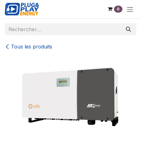
Se rendre au contenu
0
Tous les produits