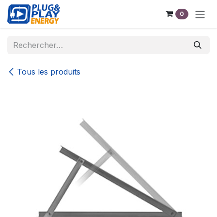
Se rendre au contenu
0
Tous les produits