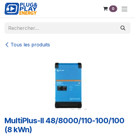
Se rendre au contenu
0
Tous les produits
MultiPlus-II 48/8000/110-100/100
(8 kWn)