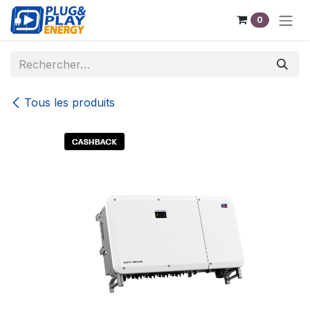
Se rendre au contenu
0
Tous les produits