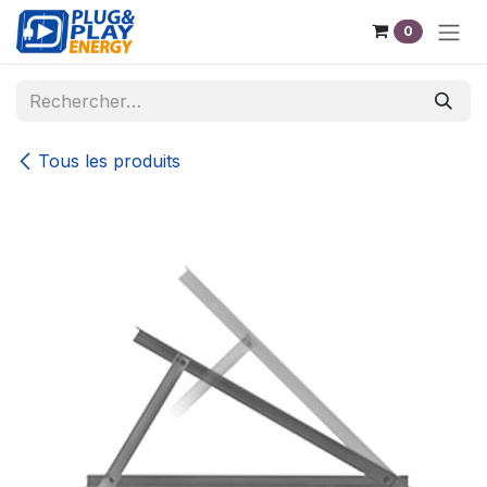
Se rendre au contenu
0
Tous les produits