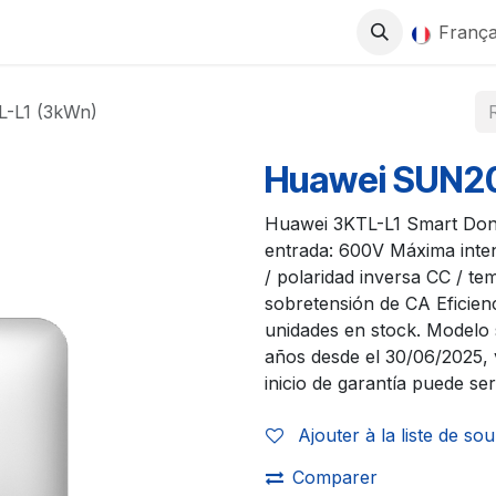
0
ITS
BOUTIQUE
TRAVAILLEZ AVEC NOUS
França
-L1 (3kWn)
Huawei SUN2
Huawei 3KTL-L1 Smart Don
entrada: 600V Máxima inten
/ polaridad inversa CC / te
sobretensión de CA Eficien
unidades en stock. Modelo si
años desde el 30/06/2025, 
inicio de garantía puede ser
Ajouter à la liste de sou
Comparer