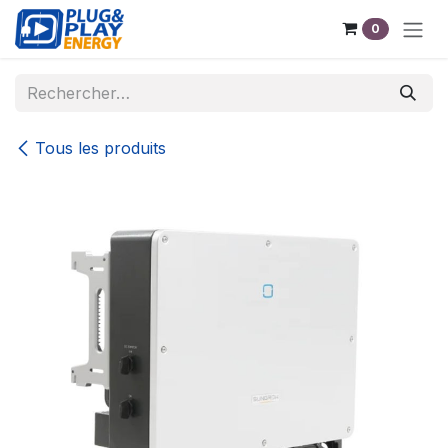
Se rendre au contenu
0
Tous les produits