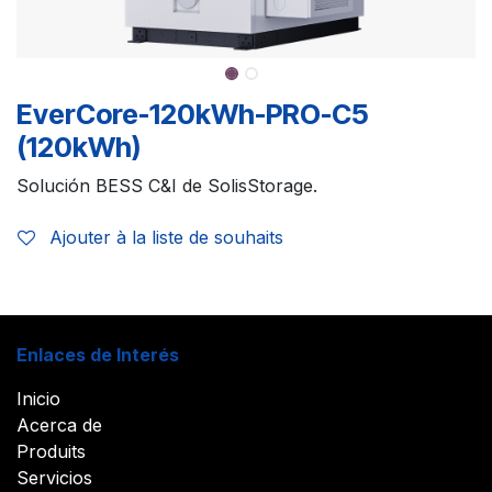
EverCore-120kWh-PRO-C5
(120kWh)
Solución BESS C&I de SolisStorage.
Ajouter à la liste de souhaits
Enlaces de Interés
Inicio
Acerca de
Produits
Servicios