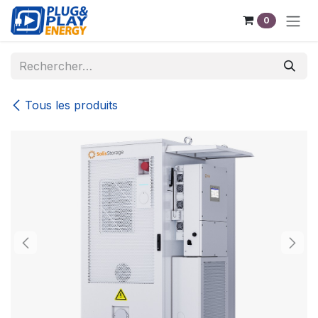
Se rendre au contenu
0
Tous les produits