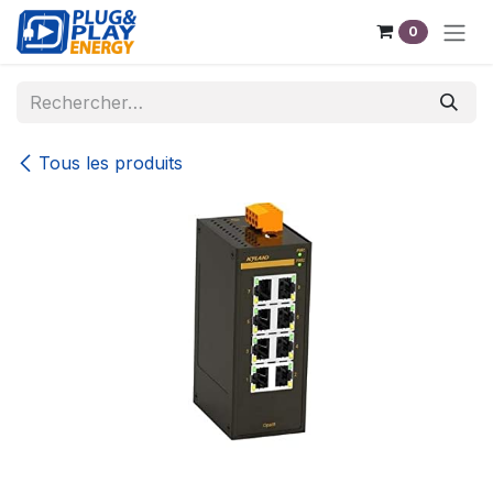
Se rendre au contenu
0
Tous les produits