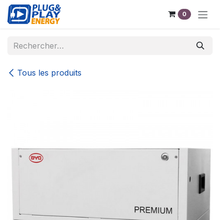
Se rendre au contenu
0
Tous les produits