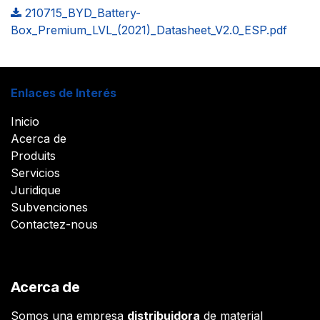
210715_BYD_Battery-
Box_Premium_LVL_(2021)_Datasheet_V2.0_ESP.pdf
Enlaces de Interés
Inicio
Acerca de
Produits
Servicios
Juridique
Subvenciones
Contactez-nous
Acerca de
Somos una empresa
distribuidora
de material