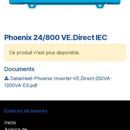
Phoenix 24/800 VE.Direct IEC
Ce produit n'est plus disponible.
Documents
Datasheet-Phoenix-Inverter-VE.Direct-250VA-
1200VA-ES.pdf
Enlaces de Interés
Inicio
Acerca de