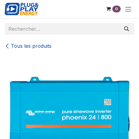
Se rendre au contenu
0
Tous les produits