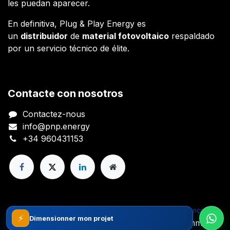
les puedan aparecer.
En definitiva, Plug & Play Energy es
un
distribuidor
de
material fotovoltaico
respaldado
por un servicio técnico de élite.
Contacte con nosotros
Contactez-nous
info@pnp.energy
+34 960431153
Copyright © Plug And Play Energy S.L.
Français
⚡
Généré par
- Le #1
Open Source eCommerce