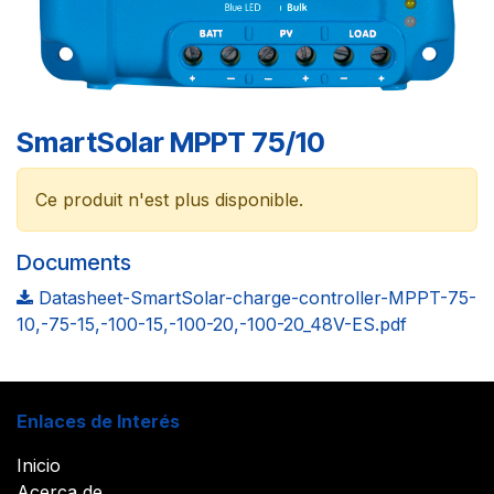
SmartSolar MPPT 75/10
Ce produit n'est plus disponible.
Documents
Datasheet-SmartSolar-charge-controller-MPPT-75-
10,-75-15,-100-15,-100-20,-100-20_48V-ES.pdf
Enlaces de Interés
Inicio
Acerca de