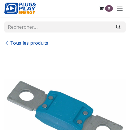
Se rendre au contenu
0
Tous les produits