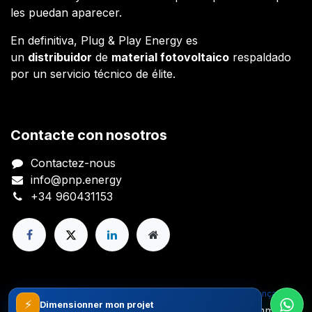
les puedan aparecer.
En definitiva, Plug & Play Energy es
un
distribuidor
de
material fotovoltaico
respaldado
por un servicio técnico de élite.
Contacte con nosotros
Contactez-nous
info@pnp.energy
+34 960431153
Copyright © Plug And Play Energy S.L.
Français
⚡
Généré par
- Le #1
Open Source eCommerce