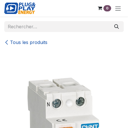
Se rendre au contenu
0
Tous les produits