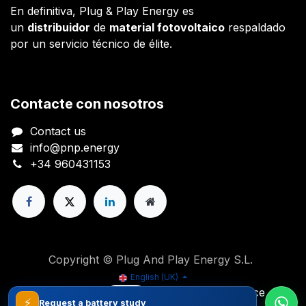
En definitiva, Plug & Play Energy es
un
distribuidor
de
material fotovoltaico
respaldado
por un servicio técnico de élite.
Contacte con nosotros
Contact us
info@pnp.energy
+34 960431153
Copyright © Plug And Play Energy S.L.
English (UK)
Powered by
- The #1
Open Source
⚡
Request a battery study