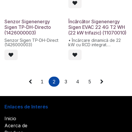
pentru a evita suprasarcinile.
• Protecție IP66: Rezistent la
• Montare pe perete sau pe
praf și apă.
stâlp IP65, conector CA de tip
2.
Senzor Sigenenergy
Încărcător Sigenenergy
Sigen TP-DH-Directo
Sigen EVAC 22 4G T2 WH
(1426000003)
(22 kW trifazic) (11070010)
Senzor Sigen TP-DH-Direct
• Încărcare dinamică de 22
(1426000003)
kW cu RCD integrat.
• Reglare automată a puterii
pentru a evita suprasarcinile.
• Montare pe perete sau pe
stâlp IP65, conector CA de tip
2.
1
2
3
4
5
Enlaces de Interés
Inicio
Acerca de