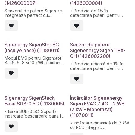
conversie a energiei bateriei
(1426000007)
(1426000004)
(PCS), încărcătorul DC EV
pentru vehicule electrice,
Senzorul de putere Sigen se
• Precizie de 1% în
acumulatorul și sistemul de
integrează perfect cu
detectarea puterii pentru
management al energiei
dispozitivele Sigenenergy,
control exact
(EMS).
fără a fi necesară
• Conexiune directă
configurarea.
monofazată 100A cu TC
Acest senzor de putere face
încorporat
parte din sistemul de stocare
• Comunicare Modbus RTU
a energiei 5-în-1 al SigenStor.
prin RS485
Sigenergy SigenStor BC
Senzor de putere
ESS de la Sigenenergy
• Suportă limitări de
(incluye base) (11180011)
Sigenenergy Sigen TPX-
integrează perfect invertorul
export/import și pregătit
CH (1426002200)
fotovoltaic, sistemul de
pentru evoluția AI
Modul BMS pentru Sigenstor
conversie a energiei bateriei
Bat 5, 6, 8 și 10 kWh combinat
• Precizie ridicată de 1% în
(PCS), încărcătorul DC EV
cu SP2 sau TP2
detectarea puterii pentru
pentru vehicule electrice,
control exact
acumulatorul și sistemul de
• Integrare perfectă cu
management al energiei
dispozitivele Sigenenergy,
(EMS).
fără configurare necesară
• Senzor de putere de primă
clasă cu conexiune directă de
Sigenergy SigenStack
Încărcător Sigenenergy
100A și CT integrat
Base SUB-0.5C (11180005)
Sigen EVAC 7 4G T2 WH
• Rată de reîmprospătare a
(7 kW - Monofazat)
datelor de 100 ms, flux de
• Baza SUB-0,5C: Suporta
date instantanee
(11070011)
incarcare/descarcare pana la
0,5C.
• Încărcare dinamică de 7 kW
• Modular și stivuibil: Suportă
cu RCD integrat.
până la 7 module de baterie
• Reglare automată a puterii
per stivă.