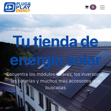
Sari la conținut
0
Tu tienda de
energía solar
Encuentra los módulos solares, los inversores,
las baterías y muchos más accesorios que
buscabas