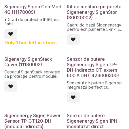
sistemele Sigenenergy prin
Modbus, fără configurare
Sigenergy Sigen ComMod
Kit de montare pe perete
suplimentară
4G (11170009)
Sigenenergy SigenStor
• Monitorizare în timp real cu
(30020002)
reîmprospătare a datelor la
● Grad de protecție IP66, mai
fiecare 100 ms pentru răspuns
fiabil
Cadru de bază Sigenenergy
instantaneu
● Plug & play, ușor de utilizat
pentru echipamente 5-în-1 EC
• Instalare versatilă:
● Suportă comunicații 2G / 3G
Compatibil cu SigenStor EC
conectare directă până la
/ 4G
SP/TP
100A sau cu transformatoare
Only 1 buc left in stock.
de curent externe (CT)
Sigenergy SigenStack
Senzor de putere
Cover (11180003)
Sigenenergy Sigen TP-
DH-Indirecto CT extern
Capacul SigenStack servește
600 A DH (1426000300)
ca protecție pentru modulele
bateriei din interiorul turnului.
Senzorul de putere Sigen se
Funcția sa principală este de
integrează perfect cu
a proteja modulele de
dispozitivele Sigenenergy,
elemente externe precum
fără a fi necesară
praf, umiditate și condiții de
configurarea.
mediu nefavorabile, ajutând la
Acest senzor de putere face
prelungirea duratei de viață
parte din sistemul de stocare
utilă a sistemului și la
a energiei 5-în-1 al SigenStor.
Sigenenergy Sigen Power
Senzor de putere
menținerea siguranței
ESS de la Sigenenergy
instalației.
Sensor TP-CT120-DH
Sigenenergy Sigen 1PH -
integrează perfect invertorul
(medida indirectă)
monofazat direct
fotovoltaic, sistemul de