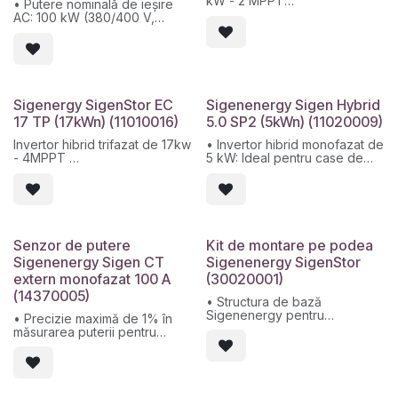
kW - 2 MPPT
• Putere nominală de ieșire
invers de 350 ms.
• Max. Tensiune de intrare:
AC: 100 kW (380/400 V,
1100V
50/60 Hz)
• Max. Tensiune nominală de
• Număr de MPPT: 8 intrări
intrare: 600V
independente
• Eficiență maximă: 98,4%
• Interval de tensiune de
• Protectie: IP66
intrare MPPT: 160–1000 V
• Eficiență maximă: 98,3%
Sigenergy SigenStor EC
Sigenenergy Sigen Hybrid
17 TP (17kWn) (11010016)
5.0 SP2 (5kWn) (11020009)
Invertor hibrid trifazat de 17kw
• Invertor hibrid monofazat de
- 4MPPT
5 kW: Ideal pentru case de
dimensiuni medii sau sisteme
Max. tensiune de intrare:
autonome
1100V
• Integrare completă:
Max. Tensiune nominală de
Compatibil cu panouri solare,
intrare: 600V
baterii SigenStor și
Max. intensitate per MPPT:
generatoare
Senzor de putere
Kit de montare pe podea
16A
• Backup automat: comutare
Sigenenergy Sigen CT
Sigenenergy SigenStor
Eficiență maximă: 98,4%
instantanee (0 ms) la modul
extern monofazat 100 A
(30020001)
Protectie: IP66
de rezervă pentru sarcini
10 ani garantie
critice
(14370005)
• Structura de bază
• Design robust: carcasă
Sigenenergy pentru
metalică, fără ventilatoare,
• Precizie maximă de 1% în
echipamentul Sigenenergy EC
funcționare silențioasă (≤25
măsurarea puterii pentru
5-în-1
dB)
controlul exact al consumului,
• Compatibil cu SigenStor EC
generării și optimizarea
SP/TP
energiei
• Integrare Plug & Play cu