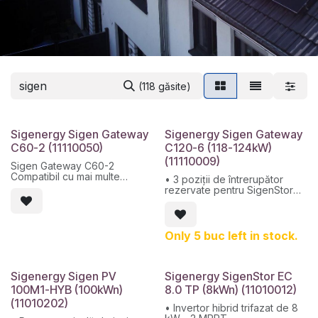
(118 găsite)
Sigenergy Sigen Gateway
Sigenergy Sigen Gateway
C60-2 (11110050)
C120-6 (118-124kW)
(11110009)
Sigen Gateway C60-2
Compatibil cu mai multe
• 3 poziții de întrerupător
conexiuni SigenStor pentru
rezervate pentru SigenStor
sisteme de microrețea.
sau alte sarcini
Comutare automată fără
• 0 ms comutare la modul de
întrerupere (0 ms pe partea
rezervă, consum de energie
de sarcină).
fără griji
Only 5 buc left in stock.
Circuit de bypass integrat
• 350 ms de protecție inversă
pentru o mai mare fiabilitate a
a fluxului de putere a rețelei
sistemului.
și a generatorului
Suporta conectarea la
• Alimentare neîntreruptă prin
Sigenergy Sigen PV
Sigenergy SigenStor EC
generatorul diesel cu control
PV+ESS/grid/generator
100M1-HYB (100kWn)
8.0 TP (8kWn) (11010012)
inteligent.
(11010202)
Monitorizare în timp real a
• Invertor hibrid trifazat de 8
curentului cu protecție anti-