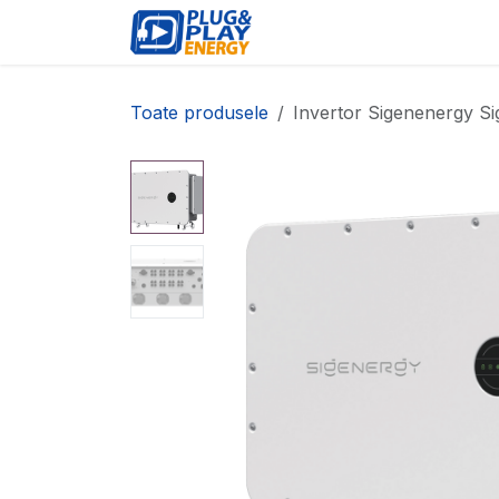
Sari la conținut
EVENIMENTE
PRODU
Toate produsele
Invertor Sigenenergy S