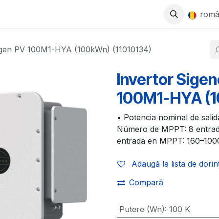
0
SE
MAGAZIN
LUCREAZĂ CU NOI
rom
igen PV 100M1-HYA (100kWn) (11010134)
Invertor Sige
100M1-HYA (1
• Potencia nominal de sali
Número de MPPT: 8 entrada
entrada en MPPT: 160–1000
Adaugă la lista de dorin
Compară
Putere (Wn)
:
100 K