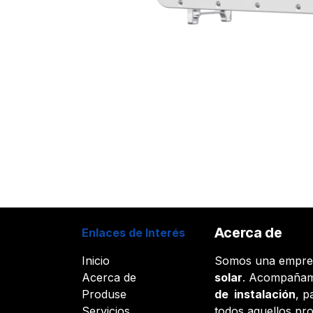
Acerca de
Enlaces de Interés
Inicio
Somos una empr
Acerca de
solar
. Acompañam
Produse
de instalación
, p
Servicios
todos aquellos pr