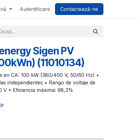
ână
Autentificare
Contactează-ne
nenergy Sigen PV
00kWn) (11010134)
da en CA: 100 kW (380/400 V, 50/60 Hz) •
s independientes • Rango de voltaje de
 V • Eficiencia máxima: 98,3%
țe