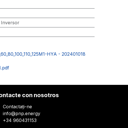
:
Inversor
_60_80_100_110_125M1-HYA - 202401018
.pdf
ontacte con nosotros
Contactați-ne
info@pnp.energy
+34 960431153