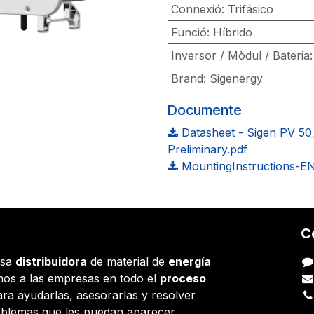
Connexió
:
Trifásico
Funció
:
Híbrido
Inversor / Mòdul / Bateria
Brand
:
Sigenergy
Documente
Datasheet - Sigen PV 50
Preliminary.pdf
MountingInstructions-EN
C
esa
distribuidora
de material de
energía
os a las empresas en todo el
proceso
ara ayudarlas, asesorarlas y resolver
oblemas que les puedan aparecer.