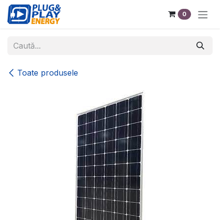
Sari la conținut
0
Toate produsele