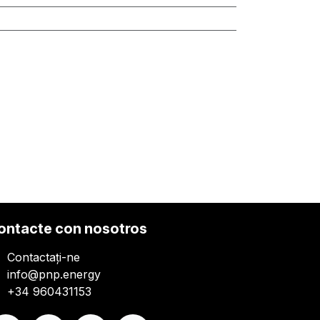
ontacte con nosotros
Contactați-ne
info@pnp.energy
+34 960431153