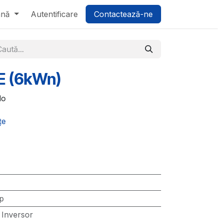
ână
Autentificare
Contactează-ne
 E (6kWn)
do
țe
p
:
Inversor