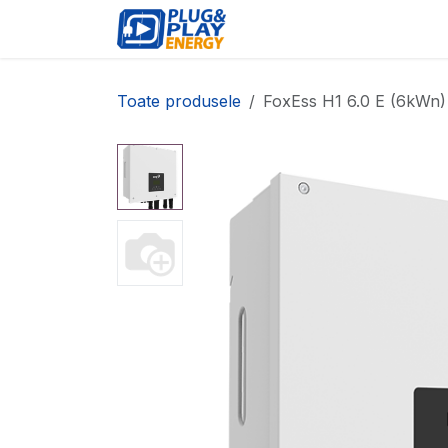
Sari la conținut
EVENIMENTE
PRODU
Toate produsele
FoxEss H1 6.0 E (6kWn)