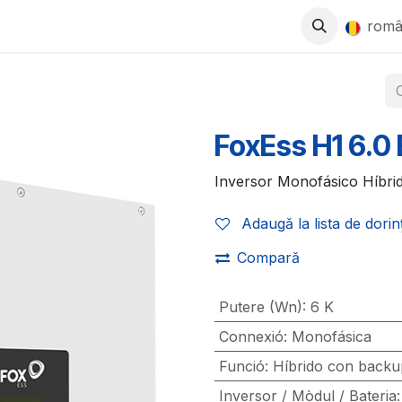
0
SE
MAGAZIN
LUCREAZĂ CU NOI
rom
FoxEss H1 6.0
Inversor Monofásico Híbri
Adaugă la lista de dorin
Compară
Putere (Wn)
:
6 K
Connexió
:
Monofásica
Funció
:
Híbrido con backu
Inversor / Mòdul / Bateria