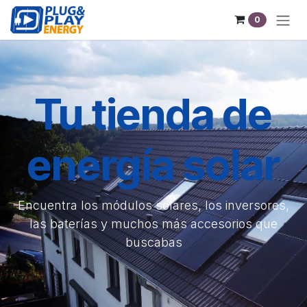
Pular para o conteúdo
0
Tu tienda de
energía solar
Encuentra los módulos solares, los inversores,
las baterías y muchos más accesorios que
buscabas