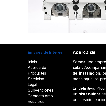
Acerca de
Enlaces de Interés
Inicio
Somos una empr
Acerca de
solar
. Acompañam
Productes
de instalación
, p
Servicios
todos aquellos pr
Legal
En definitiva, Plu
Subvenciones
un
distribuidor
d
Contacta amb
un servicio técnico
nosaltres