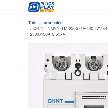
Skip to Content
ESDEVENIMENTS
PR
Tots els productes
CHINT NM8N-TM-250S-4P-160 271184 In
250A/160A S 50kA