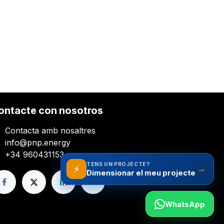
ontacte con nosotros
Contacta amb nosaltres
info@pnp.energy
+34 960431153
TENS UN PROJECTE?
⚡
→
WhatsApp