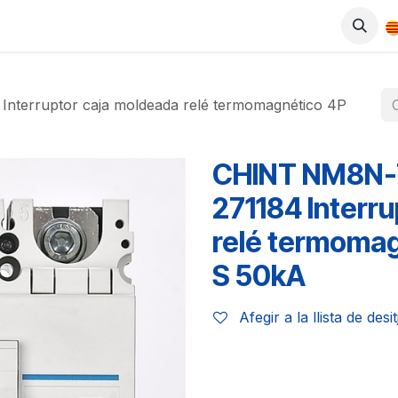
ODUCTES
BOTIGA
TREBALLA AMB NOSALTRES
terruptor caja moldeada relé termomagnético 4P
CHINT NM8N-
271184 Interr
relé termoma
S 50kA
Afegir a la llista de desi