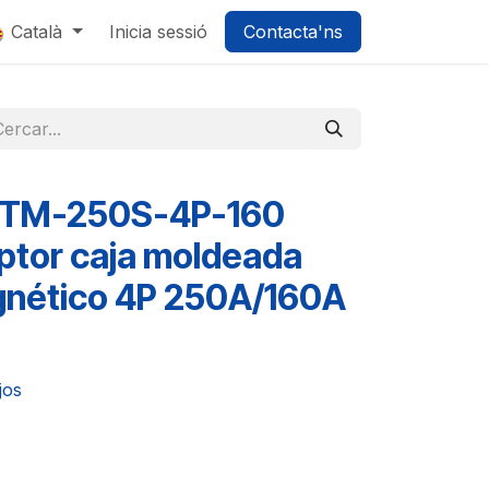
0
Català
Inicia sessió
Contacta'ns
TM-250S-4P-160
uptor caja moldeada
gnético 4P 250A/160A
tjos