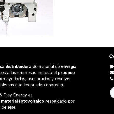
C
esa
distribuidora
de material de
energía
os a las empresas en todo el
proceso
ara ayudarlas, asesorarlas y resolver
oblemas que les puedan aparecer.
g & Play Energy es
e
material fotovoltaico
respaldado por
 de élite.