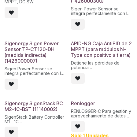
(1426000300)
MPPT, DC SW
Garantía: 5 años (ampliable
hasta 20)
Sigen Power Sensor se
integra perfectamente con los
dispositivos Sigenergy, sin
necesidad de configuración.
Este sensor de potencia
forma parte del sistema de
almacenamiento de energía 5
en 1 de SigenStor.
Sigenergy Sigen Power
APID-NG Caja AntiPID de 2
El ESS de Sigenergy integra a
Sensor TP-CT120-DH
MPPT (para módulos N-
la perfección el inversor
(medida indirecta)
Type con positivo a tierra)
fotovoltaico, el sistema de
conversión de energía de la
(1426000007)
Detiene las pérdidas de
batería (PCS), el cargador de
potencia
CC EV para vehículos
Sigen Power Sensor se
Previene el efecto PID
eléctricos, el paquete de
integra perfectamente con los
Mide la resistencia de
baterías y el sistema de
dispositivos Sigenergy, sin
aislamiento.
gestión de energía (EMS).
necesidad de configuración.
IP56
Este sensor de potencia
Conexión MC4
forma parte del sistema de
Salida para 2 MPPT, cadenas
almacenamiento de energía 5
de hasta 1000V con positivo
en 1 de SigenStor.
Sigenergy SigenStack BC
Renlogger
común
El ESS de Sigenergy integra a
M2-1C-BST (11140002)
la perfección el inversor
RENLOGGER-C Para gestión y
fotovoltaico, el sistema de
aprovechamiento de datos
SigenStack Battery Controller
conversión de energía de la
Sistema complementario de
M1 - 1C
batería (PCS), el cargador de
comunicaciones, con
Este es el controlador
CC EV para vehículos
integración directa con todos
principal para los módulos de
eléctricos, el paquete de
los productos Real Energy
Sólo 1 Unidades
batería en la serie