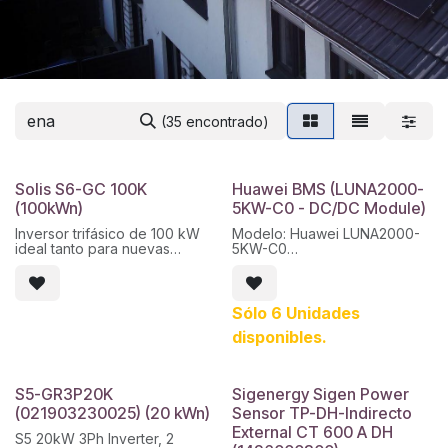
(35 encontrado)
Solis S6-GC 100K
Huawei BMS (LUNA2000-
(100kWn)
5KW-C0 - DC/DC Module)
Inversor trifásico de 100 kW
Modelo: Huawei LUNA2000-
ideal tanto para nuevas
5KW-C0
instalaciones como para
Tipo: BMS / módulo DC-DC
revamping.
Función: Control, protección y
Entrada DC: 1100 V máx., 10 ×
comunicación del sistema
36 A, 10 MPPT / 20 strings
LUNA2000 S0
Sólo 6 Unidades
Eficiencia máx.: 98,7%
Aplicación: Gestión del
disponibles.
Protecciones integradas:
almacenamiento energético
polaridad inversa,
Huawei.
cortocircuito,
sobretemperatura y
S5-GR3P20K
Sigenergy Sigen Power
sobretensiones Tipo II en
(021903230025) (20 kWn)
Sensor TP-DH-Indirecto
AC/DC
Grado de protección: IP66,
External CT 600 A DH
S5 20kW 3Ph Inverter, 2
refrigeración inteligente