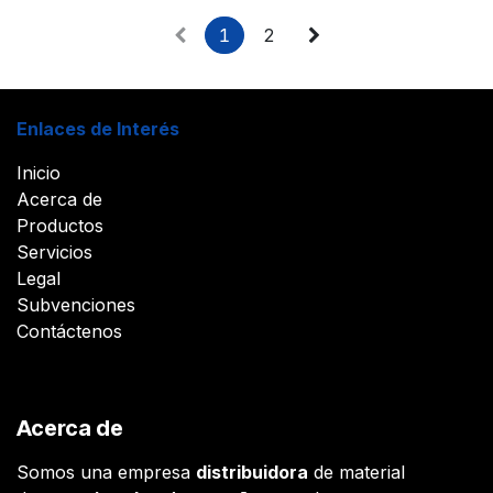
finales limitar o eliminar la
exportación de energía, de la
1
2
manera más eficiente,
consiguiendo maximizar la
producción cumpliendo las
restricciones normativas y
técnicas. Aplicable a
instalaciones monofásicas y
Enlaces de Interés
trifásicas.
Inicio
Acerca de
Productos
Servicios
Legal
Subvenciones
Contáctenos
Acerca de
Somos una empresa
distribuidora
de material