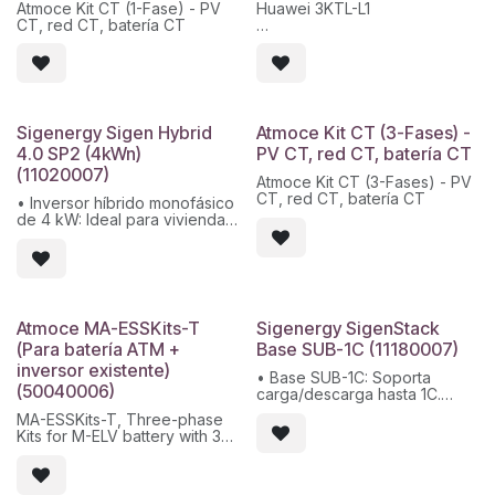
Atmoce Kit CT (1-Fase) - PV
Huawei 3KTL-L1
CT, red CT, batería CT
Smart Dongle - WLAN Incluido
Máxima tensión de entrada:
600V
Máxima intensidad por MPPT:
12,5A
Protección anti-isla /
Sigenergy Sigen Hybrid
Atmoce Kit CT (3-Fases) -
polaridad inversa CC /
4.0 SP2 (4kWn)
PV CT, red CT, batería CT
temperatura /
(11020007)
sobreintensidad, cortocircuito
Atmoce Kit CT (3-Fases) - PV
y sobretensión de CA
CT, red CT, batería CT
• Inversor híbrido monofásico
Eficiencia máxima:98.3%
de 4 kW: Ideal para viviendas
Protección: IP65
medianas o sistemas
Últimas unidades en stock.
autónomos
Modelo sin reposición
• Integración total: Compatible
prevista. Garantía oficial: 10
con paneles solares, baterías
años desde el 30/06/2025,
SigenStor y generadores
válida hasta el 30/06/2035. La
• Respaldo automático:
fecha de inicio de garantía
Atmoce MA-ESSKits-T
Sigenergy SigenStack
Cambio instantáneo (0 ms) al
puede ser anterior a la fecha
(Para batería ATM +
Base SUB-1C (11180007)
modo de respaldo para
de venta o entrega.
inversor existente)
cargas críticas
• Base SUB-1C: Soporta
• Diseño robusto: Carcasa
(50040006)
carga/descarga hasta 1C.
metálica, sin ventiladores,
• Modular y apilable: Soporta
funcionamiento silencioso
MA-ESSKits-T, Three-phase
hasta 7 módulos de batería
(≤25 dB)
Kits for M-ELV battery with 3rd
por pila.
party PV
• Protección IP66: Resistente
a polvo y agua.