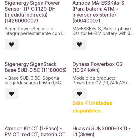
puede ser anterior a la fecha
en 1 de SigenStor.
Sigenergy Sigen Power
Atmoce MA-ESSKits-S
útil del sistema y mantener la
de venta o entrega.
El ESS de Sigenergy integra a
seguridad de la instalación.
Sensor TP-CT120-DH
(Para batería ATM +
la perfección el inversor
(medida indirecta)
inversor existente)
fotovoltaico, el sistema de
conversión de energía de la
(1426000007)
(50040007)
batería (PCS), el cargador de
CC EV para vehículos
Sigen Power Sensor se
MA-ESSKits-S, Single-phase
eléctricos, el paquete de
integra perfectamente con los
Kits for M-ELV battery with 3rd
baterías y el sistema de
dispositivos Sigenergy, sin
party PV
gestión de energía (EMS).
necesidad de configuración.
Este sensor de potencia
forma parte del sistema de
almacenamiento de energía 5
en 1 de SigenStor.
Sigenergy SigenStack
Dyness Powerbox G2
El ESS de Sigenergy integra a
Base SUB-0.5C (11180005)
(10.24 kWh)
la perfección el inversor
fotovoltaico, el sistema de
• Base SUB-0,5C: Soporta
Modelo de producto:
conversión de energía de la
carga/descarga hasta 0,5C.
Powerbox G2 (10,24 kWh)
batería (PCS), el cargador de
• Modular y apilable: Soporta
Tipo de batería: LiFePO4
CC EV para vehículos
hasta 7 módulos de batería
Energía nominal de la batería:
eléctricos, el paquete de
por pila.
10,24 kWh
baterías y el sistema de
• Protección IP66: Resistente
Grado de protección: IP65
Sólo 4 Unidades
gestión de energía (EMS).
a polvo y agua.
Expansión: Hasta 50 unidades
disponibles.
en paralelo
Ciclo de vida: ≥8000 ciclos /
10 años
Peso neto: 115 kg
Atmoce Kit CT (1-Fase) -
Huawei SUN2000-3KTL-
Inversores compatibles: Solis,
PV CT, red CT, batería CT
L1 (3kWn)
Victron, Deye, SAJ, Voltronic,
Growatt, APS, Goodwe.