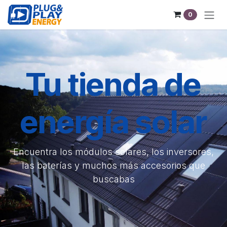
Ir al contenido
0
Tu tienda de
energía solar
Encuentra los módulos solares, los inversores,
las baterías y muchos más accesorios que
buscabas