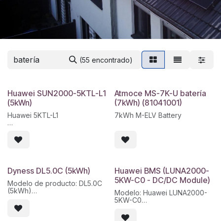
(55 encontrado)
Huawei SUN2000-5KTL-L1
Atmoce MS-7K-U batería
(5kWn)
(7kWh) (81041001)
Huawei 5KTL-L1
7kWh M-ELV Battery
Smart Dongle - WLAN Incluido
Máxima tensión de entrada:
600V
Máxima intensidad por MPPT:
12,5A
Protección anti-isla /
Dyness DL5.0C (5kWh)
Huawei BMS (LUNA2000-
polaridad inversa CC /
5KW-C0 - DC/DC Module)
temperatura /
Modelo de producto: DL5.0C
sobreintensidad, cortocircuito
(5kWh)
Modelo: Huawei LUNA2000-
y sobretensión de CA
Tipo de batería: LiFePO4
5KW-C0
Eficiencia máxima:98.4%
Energía nominal de la batería:
Tipo: BMS / módulo DC-DC
Protección: IP65
5 kWh
Función: Control, protección y
Últimas unidades en stock.
Grado de protección: IP20