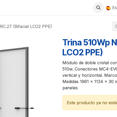
0
S
TIENDA
TRABAJA CON NOSOTROS
Es
C.27 (Bifacial LCO2 PPE)
Trina 510Wp N
LCO2 PPE)
Módulo de doble cristal c
510w. Conectores MC4-EVO
vertical y horizontal. Marc
Medidas 1961 x 1134 x 30 
paneles
Este producto ya no está 