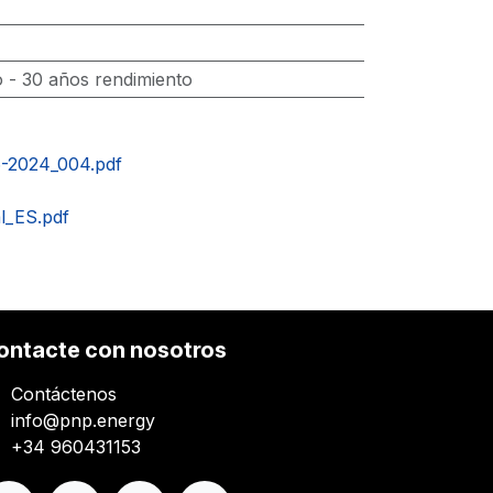
 - 30 años rendimiento
-2024_004.pdf
_ES.pdf
ontacte con nosotros
Contáctenos
info@pnp.energy
+34 960431153