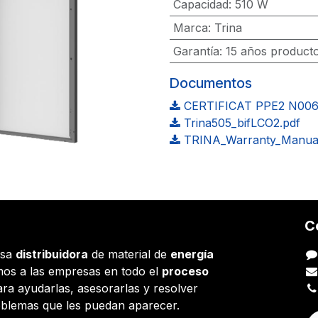
Capacidad
:
510 W
Marca
:
Trina
Garantía
:
15 años producto
Documentos
CERTIFICAT PPE2 N006
Trina505_bifLCO2.pdf
TRINA_Warranty_Manual
C
esa
distribuidora
de material de
energía
os a las empresas en todo el
proceso
ara ayudarlas, asesorarlas y resolver
oblemas que les puedan aparecer.