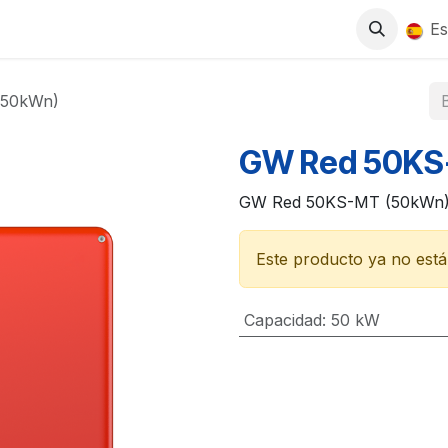
0
S
TIENDA
TRABAJA CON NOSOTROS
Es
(50kWn)
GW Red 50KS
GW Red 50KS-MT (50kWn
Este producto ya no está 
Capacidad
:
50 kW