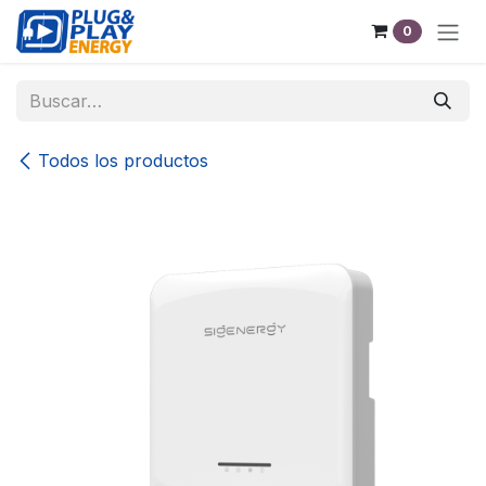
Ir al contenido
0
Todos los productos