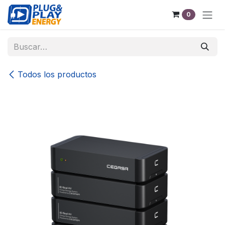
Ir al contenido
0
Todos los productos