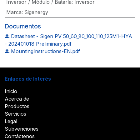
Inversor / Módulo / Batería
:
Inversor
Marca
:
Sigenergy
Documentos
Datasheet - Sigen PV 50_60_80_100_110_125M1-HYA
- 202401018 Preliminary.pdf
MountingInstructions-EN.pdf
Enlaces de Interés
Inicio
Acerca de
Productos
Servicios
Legal
Subvenciones
Contáctenos