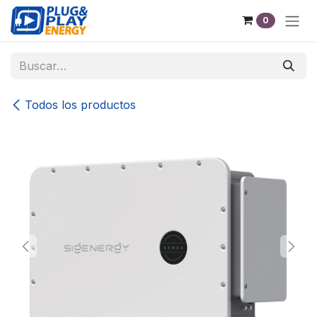
Ir al contenido
0
Todos los productos