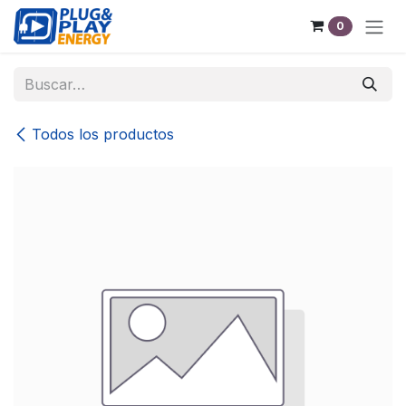
Ir al contenido
0
Todos los productos