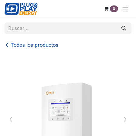
Ir al contenido
0
Todos los productos