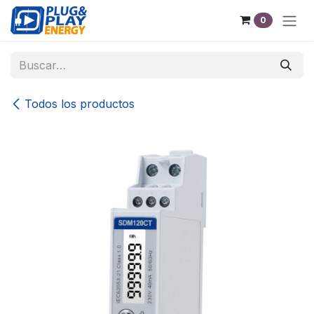
Ir al contenido
0
Todos los productos