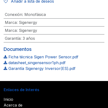
Añadir a lista de deseos
Conexión
:
Monofásica
Marca
:
Sigenergy
Marca
:
Sigenergy
Garantía
:
3 años
Documentos
Ficha técnica Sigen Power Sensor.pdf
datasheet_singensensor1ph.pdf
Garantía Sigenergy Inversor(ES).pdf
Enlaces de Interés
Inicio
Acerca de