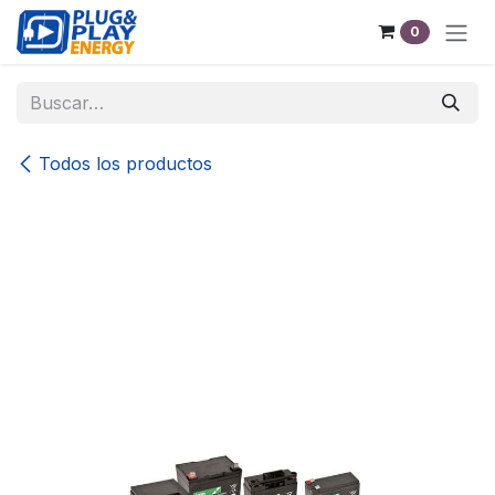
Ir al contenido
0
Todos los productos