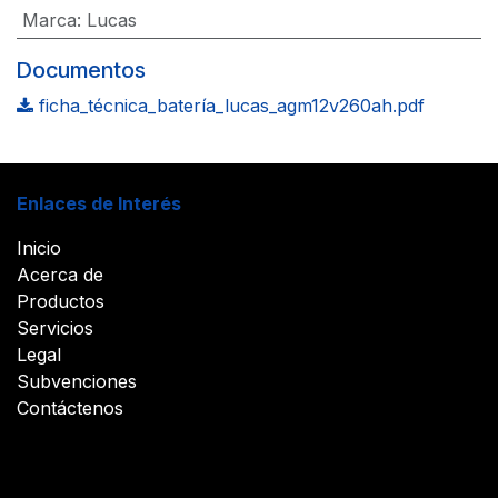
Marca
:
Lucas
Documentos
ficha_técnica_batería_lucas_agm12v260ah.pdf
Enlaces de Interés
Inicio
Acerca de
Productos
Servicios
Legal
Subvenciones
Contáctenos