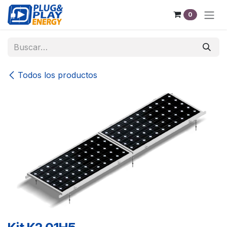
Ir al contenido
0
Todos los productos